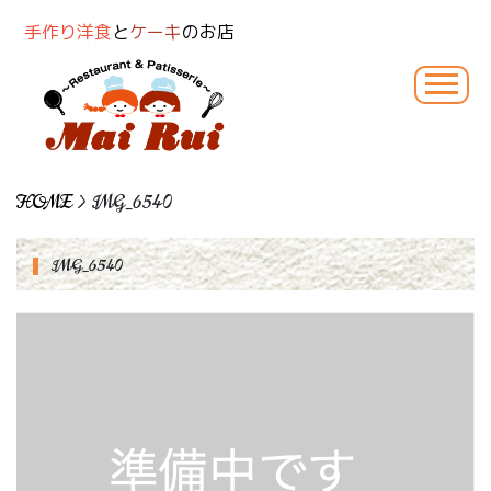
手作り洋食
と
ケーキ
のお店
HOME
> IMG_6540
IMG_6540