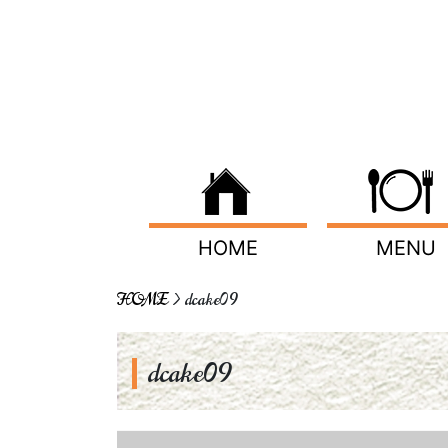
HOME
MENU
HOME
> dcake09
dcake09