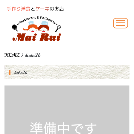
手作り洋食
と
ケーキ
のお店
HOME
> dcake26
dcake26