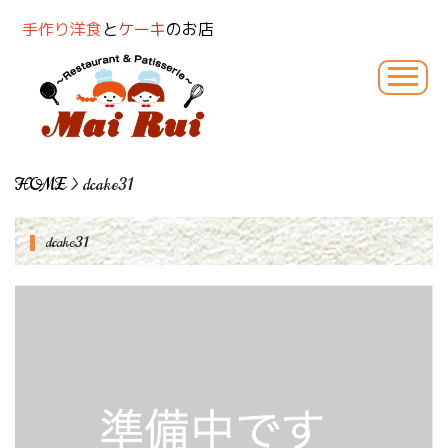
手作り洋食
と
ケーキ
のお店
HOME
> dcake31
dcake31