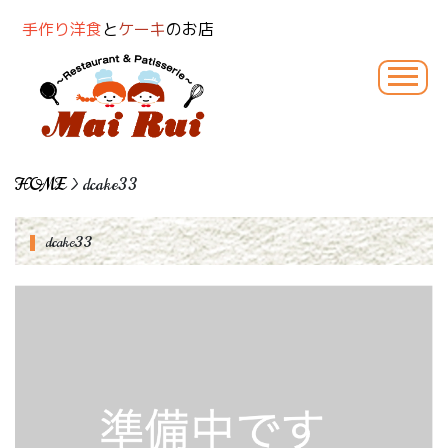
手作り洋食
と
ケーキ
のお店
HOME
> dcake33
dcake33