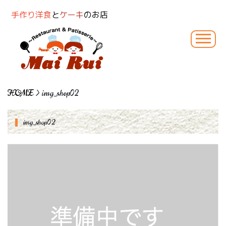
手作り洋食
と
ケーキ
のお店
HOME
> img_shop02
img_shop02