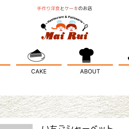
手作り洋食
と
ケーキ
のお店
CAKE
ABOUT
いちごシャーベット