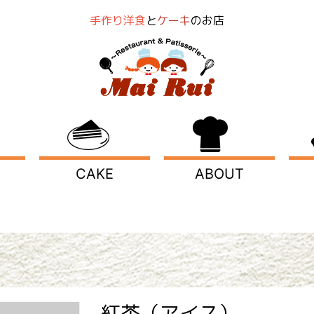
手作り洋食
と
ケーキ
のお店
CAKE
ABOUT
紅茶（アイス）