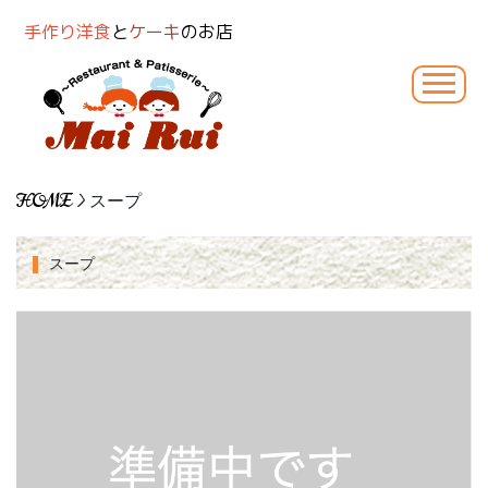
手作り洋食
と
ケーキ
のお店
HOME
> スープ
スープ