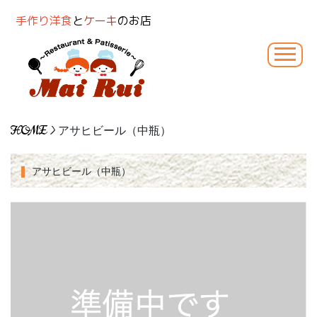
手作り洋食
と
ケーキ
のお店
HOME
> アサヒビール（中瓶）
アサヒビール（中瓶）