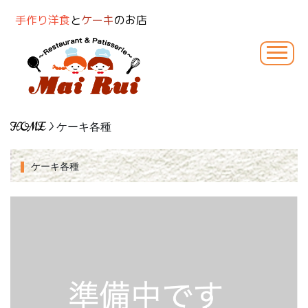
手作り洋食
と
ケーキ
のお店
HOME
> ケーキ各種
ケーキ各種