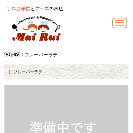
手作り洋食
と
ケーキ
のお店
HOME
> フレーバーラテ
フレーバーラテ