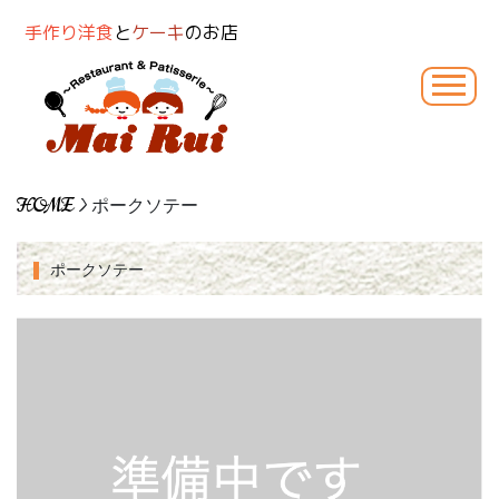
手作り洋食
と
ケーキ
のお店
HOME
> ポークソテー
ポークソテー