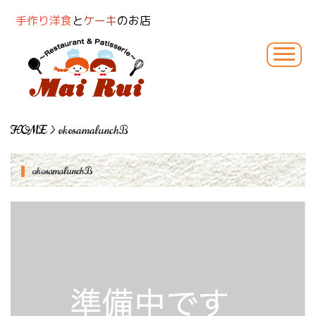
手作り洋食
と
ケーキ
のお店
HOME
> okosamalunchB
okosamalunchB