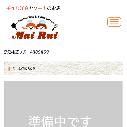
手作り洋食
と
ケーキ
のお店
HOME
> S__4300809
S__4300809