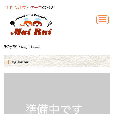
手作り洋食
と
ケーキ
のお店
HOME
> top_takeout
top_takeout